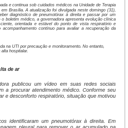
ernada e continua sob cuidados médicos na Unidade de Terapia
 em Brasília. A atualização foi divulgada neste domingo (31),
ceber diagnóstico de pneumotórax à direita e passar por um
o boletim médico, a governadora apresenta evolução clínica
iente, orientada e estável do ponto de vista respiratório e
 acompanhamento contínuo para avaliar a recuperação da
nada na UTI por precaução e monitoramento. No entanto,
alta hospitalar.
lta de ar
dora publicou um vídeo em suas redes sociais
am a procurar atendimento médico. Conforme seu
 ar e desconforto respiratório, situação que motivou
cos identificaram um pneumotórax à direita. Em
renagem pleural para remover o ar acumulado na