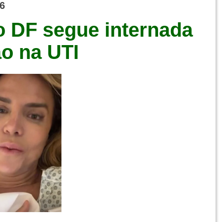
6
 DF segue internada
o na UTI
ução/Redes sociais