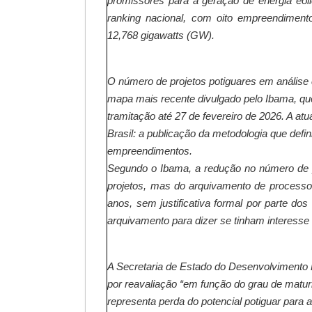
promissores para a geração de energia eóli
ranking nacional, com oito empreendimen
12,768 gigawatts (GW).
O número de projetos potiguares em análise 
mapa mais recente divulgado pelo Ibama, qu
tramitação até 27 de fevereiro de 2026. A a
Brasil: a publicação da metodologia que defi
empreendimentos.
Segundo o Ibama, a redução no número de 
projetos, mas do arquivamento de process
anos, sem justificativa formal por parte d
arquivamento para dizer se tinham interesse
A Secretaria de Estado do Desenvolvimento
por reavaliação “em função do grau de matur
representa perda do potencial potiguar para a