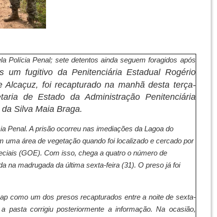
vulgação/Seap
ela Polícia Penal; sete detentos ainda seguem foragidos após
 um fugitivo da Penitenciária Estadual Rogério
Alcaçuz, foi recapturado na manhã desta terça-
taria de Estado da Administração Penitenciária
o da Silva Maia Braga.
cia Penal. A prisão ocorreu nas imediações da Lagoa do
 uma área de vegetação quando foi localizado e cercado por
eciais (GOE). Com isso, chega a quatro o número de
da na madrugada da última sexta-feira (31). O preso já foi
Seap como um dos presos recapturados entre a noite de sexta-
a pasta corrigiu posteriormente a informação. Na ocasião,