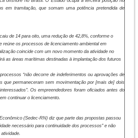
ca offshore no Brasil. O Estado ocupa a terceira posição no
tos em tramitação, que somam uma potência pretendida de
caiu de 14 para oito, uma redução de 42,8%, conforme o
e reúne os processos de licenciamento ambiental em
tualização coincide com um novo momento da atividade no
nirá as áreas marítimas destinadas à implantação dos futuros
processos “não decorre de indeferimentos ou aprovações de
os que permaneceram sem movimentação por [mais de] dois
os interessados”. Os empreendedores foram oficiados antes do
 em continuar o licenciamento.
 Econômico (Sedec-RN) diz que parte das propostas passou
idade necessário para continuidade dos processos” e não
 atividade.